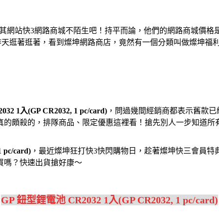
及其網站快3網路商城不陌生吧！持平而論，他們的網路商城價
昨天逛著逛著，看到燦坤網路商店，竟然有一個分類叫做燦坤福
 1入(GP CR2032, 1 pc/card)
，問過幾間經銷商都表示舊款已
真的頗殺的，排隊商品、限定優惠這裡看！搶先別人一步知道所
pc/card)
，最近燦坤狂打快3快閃購物日，趁著燦坤快三會員特
買嗎？快速出貨搶好康～
GP 鈕型鋰電池 CR2032 1入(GP CR2032, 1 pc/card)