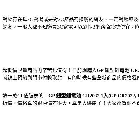
對於有在逛3C賣場或是對3C產品有接觸的網友，一定對燦坤
網友，一般人都不知道買3C家電可以到快3網路商城撿便宜。
超低價限量商品再辛苦也值得！日前想購入
GP 鈕型鋰電池 CR2032
就線上預約到門市付款取貨。有的時候有些全新商品的價格還
這一款CP值破表的：
GP 鈕型鋰電池 CR2032 1入(GP CR2032, 1 
折價，價格真的跟原價差很大，真是太優惠了！大家都買你不