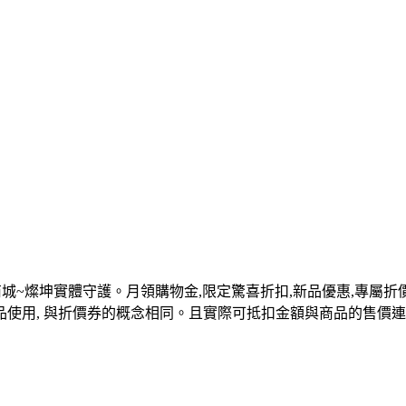
商城~燦坤實體守護。月領購物金,限定驚喜折扣,新品優惠,專屬折
品使用, 與折價券的概念相同。且實際可抵扣金額與商品的售價連動