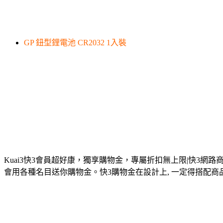
GP 鈕型鋰電池 CR2032 1入裝
Kuai3快3會員超好康，獨享購物金，專屬折扣無上限|快3網路
會用各種名目送你購物金。快3購物金在設計上, 一定得搭配商