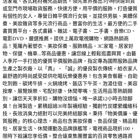
活家電、各式耗材補充品銷售。領先業界推出3小時快速到貨
或至門市現場取貨服務，快速方便。
用平價的服飾，打造優質
有個性的女人，專營日韓平價流行女裝，並提供男裝、美體保
養、美妝雜貨等多元流行商品，豐富你的生活。
最方便的二手
書買賣平台，各式書籍、雜誌、電子書、 二手書、音樂CD、
電影DVD，嚴選推薦。
提供上萬款電視購物、網路熱銷商
品！蒐羅內著塑衣、美妝保養、服飾精品、3C家電、居家好
物、保健、機車...等商品優惠，讓您線上輕鬆逛盡興買。
由藝
人季芹一手打造的優質平價服飾品牌，指定專為國際服飾品牌
生產之製衣廠，以「真」、「誠」的優良製衣傳統，給衣家人
最舒適的時尚感受
提供吃喝玩樂優惠券！包含美食餐廳、自助
吃到飽、碳烤牛排、火鍋燒烤、飯店下午茶、泡湯住宿、美容
按摩、展覽娛樂、宅配好康、休閒零嘴、生活用品等熱銷類
別，讓您天天享折扣，購物沒煩惱。
唯一承諾12小時去除腳
臭！台灣製造，累積超過30年製襪經驗，獨創竹炭嫘縈纖維科
技，長效消臭力絕對可以完美終結腳臭。
秉持「物美價廉、優
質服務」的核心理念，商品包含美妝保養、食品保健、精品鞋
包、居家生活、休閒運動及品牌旗艦等，電視商品現折100，
限時下殺讓您享低價。
整合遠東集團豐富的百貨零售通路資