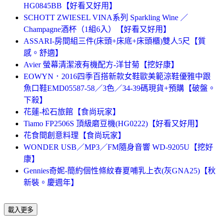
HG0845BB【好看又好用】
SCHOTT ZWIESEL VINA系列 Sparkling Wine ／
Champagne酒杯（1組6入）【好看又好用】
ASSARI-房間組三件(床頭+床底+床頭櫃)雙人5尺【質
感。舒適】
Avier 螢幕清潔液有機配方-洋甘菊【挖好康】
EOWYN．2016四季百搭新款女鞋歐美範涼鞋優雅中跟
魚口鞋EMD05587-58／3色／34-39碼現貨+預購【破盤。
下殺】
花蓮-松石旅館【食尚玩家】
Tiamo FP2506S 頂級磨豆機(HG0222)【好看又好用】
花食間創意料理【食尚玩家】
WONDER USB／MP3／FM隨身音響 WD-9205U【挖好
康】
Gennies奇妮-簡約個性條紋春夏哺乳上衣(灰GNA25)【秋
新裝。慶週年】
載入更多