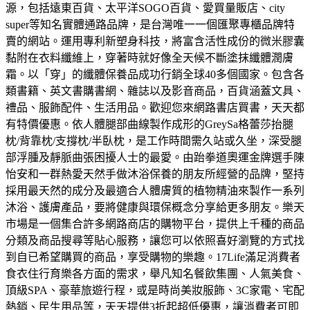
源，包括遠東百貨、太平洋SOGO百貨、愛買量販店、city
super等知名實體通路品牌，是台灣唯一一個匯聚專櫃品牌特
賣的網站。
運用專利新塑身科技，將富含活性成份的微米膠囊
黏附在衣料纖維上，穿著時就好像全天候不斷塗抹纖體潤膚
霜。以「穿」的纖體保養品成功行銷全球40多個國家。
包含各
類書籍、英文書購書網、雜誌以及影音商品，百貨涵蓋文具、
禮品、服飾配件、生活用品。歡迎您來網路書店買書，天天都
有特價優惠。
依人體腿部曲線製作成形的GreySa格蕾莎抬腿
枕/背靠枕/支撐枕/半臥枕，是工作時間需久站或久坐，深受腿
部浮腫及靜脈曲張困擾人士的最愛。
由跆拳道奧運金牌選手陳
怡安和一群熱愛天然手做沐浴保養的朋友所經營的品牌，堅持
採用最天然的成分及最適合人體膚質的植物精油來製作一系列
沐浴、護膚產品，要將健康與環保概念分享給更多朋友。
樂天
市場是一個集合許多網路商店的購物平台，提供上千種的商品
分類及商品搜尋等貼心服務，讓您可以依照喜好瀏覽的方式找
到自已希望購買的商品，享受購物的樂趣。
17Life滿足消費者
食衣住行育樂各方面的需求，舉凡知名餐飲集團、人氣美食、
頂級SPA、豪華旅遊行程，或是時尚美妝服飾、3C家電、宅配
熱銷、民生用品等，天天提供3折起超低優惠，讓消費者可即